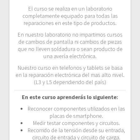
a
El curso se realiza en un laboratorio
c
completamente equipado para todas las
reparaciones en este tipo de productos.
i
En nuestro laboratorio no impartimos cursos
ó
de cambios de pantalla ni cambios de piezas
que no lleven soldadura o sean producto de
n
una avería electrónica.
d
Nuestro curso en telefonos y tablets se basa
en la reparación electrónica del mas alto nivel.
e
(L3 y L5 dependiendo del país)
e
En este curso aprenderás lo siguiente:
n
Reconocer componentes utilizados en las
placas de smartphone.
t
Medir testar componentes y circuitos.
Recorrido de la tensión desde su entrada,
r
circuito de entrada y circuito de carga.