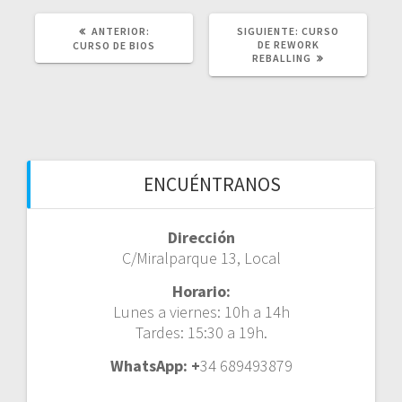
ANTERIOR:
P
SIGUIENTE:
S
CURSO
O
DE REWORK
I
CURSO DE BIOS
S
REBALLING
G
T
U
A
I
N
E
T
N
E
T
R
E
I
P
O
O
ENCUÉNTRANOS
R
S
:
T
:
Dirección
C/Miralparque 13, Local
Horario:
Lunes a viernes: 10h a 14h
Tardes: 15:30 a 19h.
WhatsApp: +
34 689493879