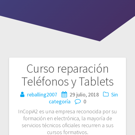
Curso reparación
N
Teléfonos y Tablets
a
reballing2007
29 julio, 2018
Sin
v
categoría
0
e
InCopiA2 es una empresa reconocida por su
formación en electrónica, la mayoría de
g
servicios técnicos oficiales recurren a sus
cursos formativos.